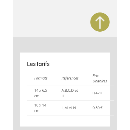

Les tarifs
Prix
Formats
Références
Unitaires
14 x 6,5
A,B,C,D et
0,42 €
cm
H
10 x 14
L,M et N
0,50 €
cm