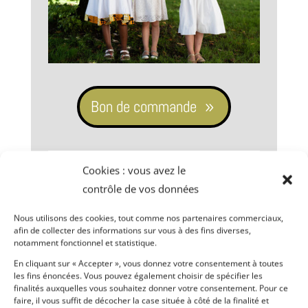
Bon de commande
Cookies : vous avez le
Les frais de port
contrôle de vos données
France métropolitaine
Nous utilisons des cookies, tout comme nos partenaires commerciaux,
Nb d'images
Frais de port
afin de collecter des informations sur vous à des fins diverses,
notamment fonctionnel et statistique.
1 => 20
3,00 €
En cliquant sur « Accepter », vous donnez votre consentement à toutes
21 => 60
4,00 €
les fins énoncées. Vous pouvez également choisir de spécifier les
finalités auxquelles vous souhaitez donner votre consentement. Pour ce
61 => 210
5,00 €
faire, il vous suffit de décocher la case située à côté de la finalité et