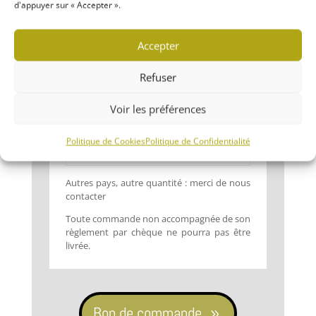
d'appuyer sur « Accepter ».
211 => 420
6,00 €
Union Européenne + Suisse
Accepter
Nb d'images
Frais de port
Refuser
1 => 20
3,00 €
Voir les préférences
21 => 60
5,50 €
61 => 210
7,50 €
Politique de Cookies
Politique de Confidentialité
211 => 420
10,00 €
Autres pays, autre quantité : merci de nous
contacter
Toute commande non accompagnée de son
règlement par chèque ne pourra pas être
livrée.
Bon de commande