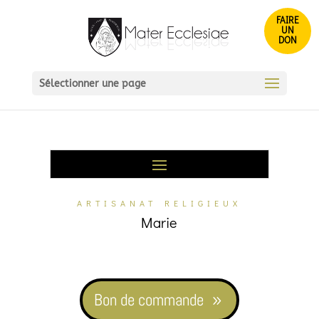
FAIRE
UN
DON
Sélectionner une page
ARTISANAT RELIGIEUX
Marie
Bon de commande