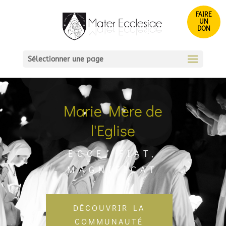
FAIRE
UN
DON
Sélectionner une page
Marie Mère de
l'Eglise
ECCE, FIAT,
MAGNIFICAT
DÉCOUVRIR LA
COMMUNAUTÉ