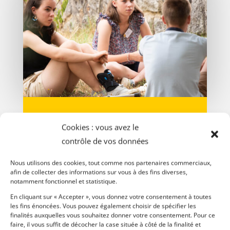
Cookies : vous avez le
GROUPE SÉNEVÉ
contrôle de vos données
les collégiens, lycéens et
Nous utilisons des cookies, tout comme nos partenaires commerciaux,
étudiants
afin de collecter des informations sur vous à des fins diverses,
notamment fonctionnel et statistique.
qui déplacent des montagnes
!
En cliquant sur « Accepter », vous donnez votre consentement à toutes
les fins énoncées. Vous pouvez également choisir de spécifier les
finalités auxquelles vous souhaitez donner votre consentement. Pour ce
faire, il vous suffit de décocher la case située à côté de la finalité et