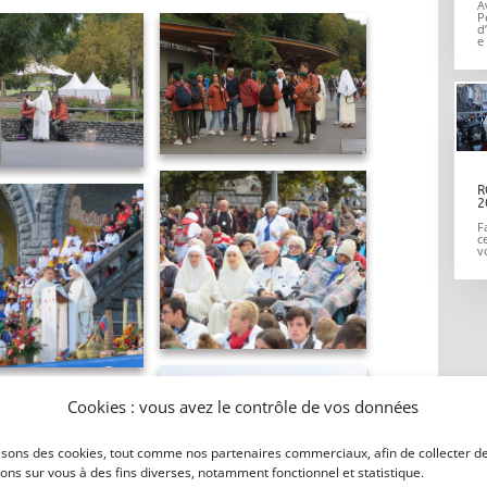
A
P
d
e
R
2
F
c
v
Cookies : vous avez le contrôle de vos données
lisons des cookies, tout comme nos partenaires commerciaux, afin de collecter d
ons sur vous à des fins diverses, notamment fonctionnel et statistique.