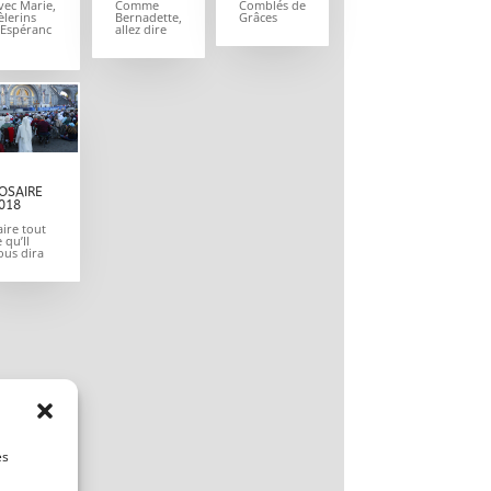
vec Marie,
Comme
Comblés de
èlerins
Bernadette,
Grâces
’Espéranc
allez dire
OSAIRE
018
aire tout
e qu’Il
ous dira
es