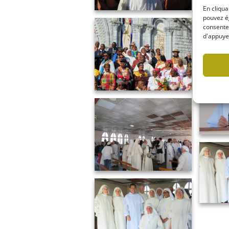
En cliqua
pouvez ég
consentem
d'appuyer