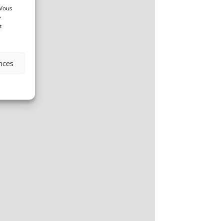
 Vous
e
t
ences