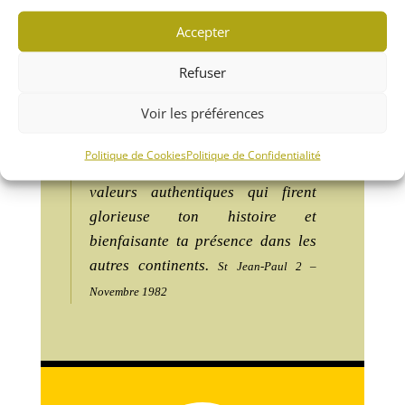
Moi, Évêque de Rome et Pasteur de
Accepter
l’Église universelle, de Saint-
Jacques je te lance, ô vieille
Refuser
Europe, un cri plein d’amour :
Voir les préférences
Rencontre-toi à nouveau. Sois toi-
même. Découvre tes origines.
Politique de Cookies
Politique de Confidentialité
Ravive tes racines. Revis ces
valeurs authentiques qui firent
glorieuse ton histoire et
bienfaisante ta présence dans les
autres continents.
St Jean-Paul 2 –
Novembre 1982