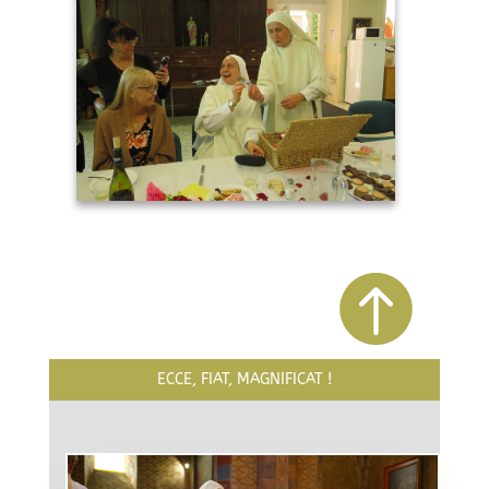
IMG_8150
IMG_8156

ECCE, FIAT, MAGNIFICAT !