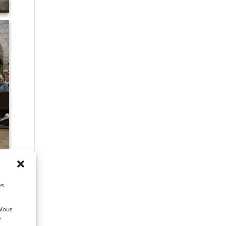
es
 Vous
e