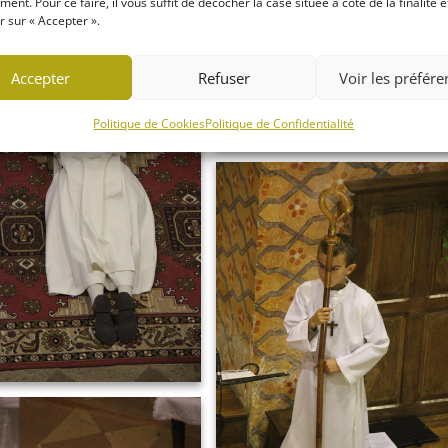
ent. Pour ce faire, il vous suffit de décocher la case située à côté de la finalité e
 sur « Accepter ».
Accepter
Refuser
Voir les préfér
Politique de Cookies
Politique de Confidentialité