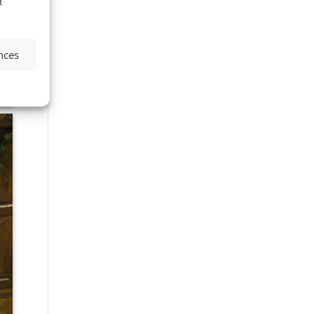
t
ences