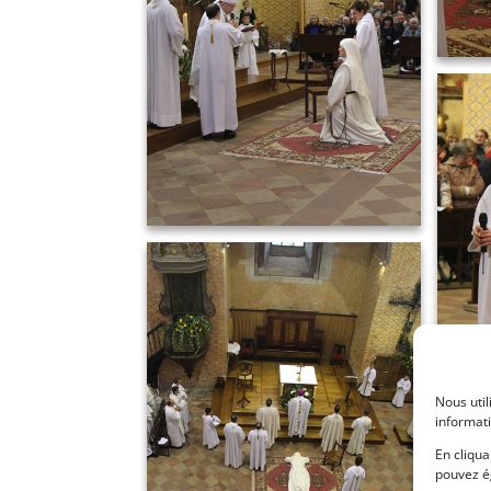
Nous uti
informati
En cliqua
pouvez ég