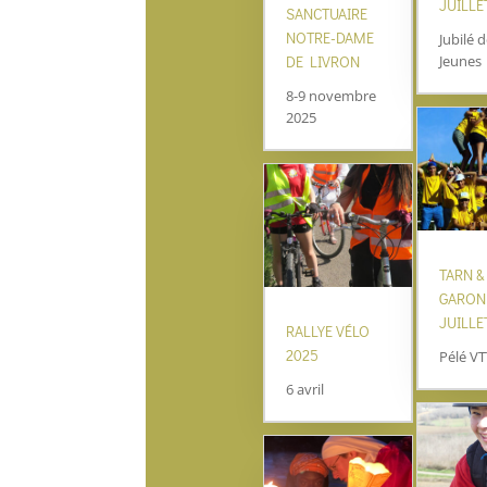
JUILLE
SANCTUAIRE
NOTRE-DAME
Jubilé 
Jeunes
DE LIVRON
8-9 novembre
2025
TARN &
GARON
JUILLE
RALLYE VÉLO
2025
Pélé VT
6 avril