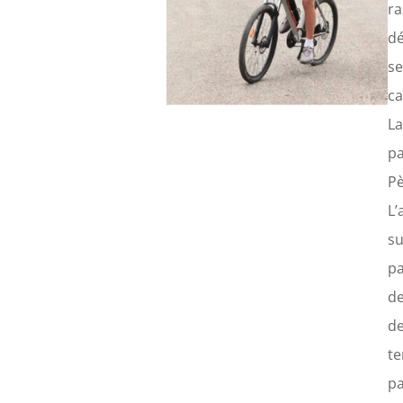
r
dé
s
ca
La
pa
Pè
L’
s
pa
de
d
t
pa