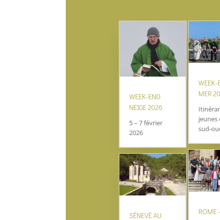
WEEK-
MER 2
WEEK-END
NEIGE 2026
Itinéra
jeunes 
5 – 7 février
sud-ou
2026
ROME 
SÉNEVÉ AU