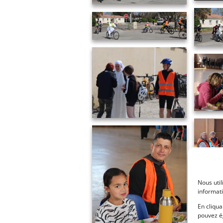
Nous uti
informati
En cliqua
pouvez ég