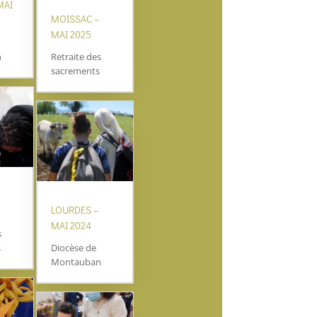
MAI
MOISSAC –
MAI 2025
n
Retraite des
sacrements
LOURDES –
MAI 2024
s
s
Diocèse de
Montauban