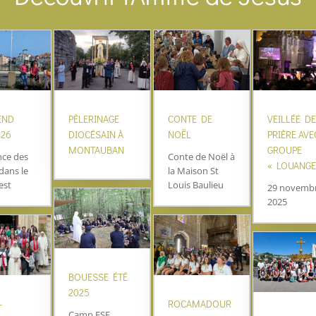
END
PÈLERINAGE
CONTE DE
VEILLÉE D
026
DIOCÉSAIN À
NOËL
PRIÈRE AVE
MONTAUBAN
GROUPE
nce des
Conte de Noël à
« LOUANGE
dans le
la Maison St
est
Louis Baulieu
29 novemb
2025
BOUESSE ÉTÉ
2025
–
ROCAMADOUR
Camp FSE