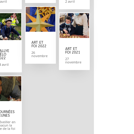
 avril
2 avril
ART ET
FOI 2022
ART ET
ALLYE
26
FOI 2021
ÉLO
novembre
022
27
novembre
4 avril
OURNÉES
EUNES
éveiller en
hacun la
ie de la foi