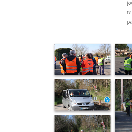
jo
te
pa