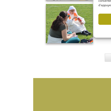
consentem
d'appuyer
IMG_5014
IMG_5023