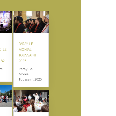
E
PARAY-LE-
C LE
MONIAL
TOUSSAINT
 82
2025
re
Paray-Le-
Monial
Toussaint 2025