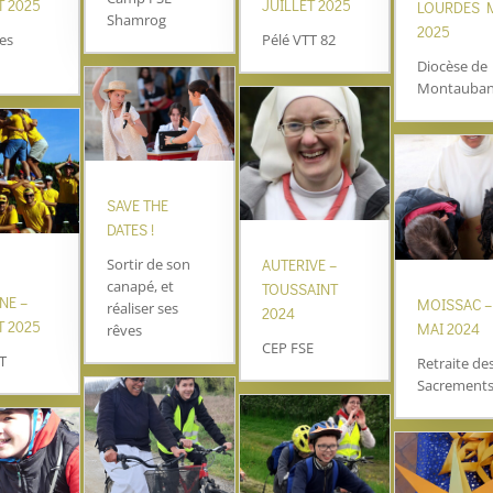
T 2025
JUILLET 2025
LOURDES 
Shamrog
2025
des
Pélé VTT 82
Diocèse de
Montauba
SAVE THE
DATES !
Sortir de son
AUTERIVE –
canapé, et
TOUSSAINT
NE –
MOISSAC –
réaliser ses
2024
T 2025
MAI 2024
rêves
CEP FSE
T
Retraite de
Sacrement