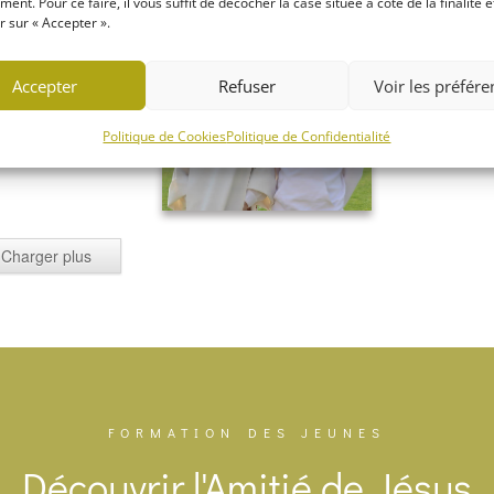
ent. Pour ce faire, il vous suffit de décocher la case située à côté de la finalité e
 sur « Accepter ».
IMG_5015
IMG_5018
Accepter
Refuser
Voir les préfér
Politique de Cookies
Politique de Confidentialité
Charger plus
IMG_5031
FORMATION DES JEUNES
Découvrir l'Amitié de Jésus