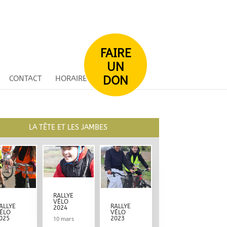
FAIRE
UN
DON
CONTACT
HORAIRES
LA TÊTE ET LES JAMBES
RALLYE
VÉLO
ALLYE
RALLYE
2024
ÉLO
VÉLO
10 mars
025
2023